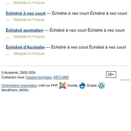
…
Wikipédia en Français
Echidné à nez court
— Échidné à nez court Échidné à nez court
…
Wikipédia en Français
Échidné australien
— Échidné à nez court Échidné à nez court
…
Wikipédia en Français
Échidné d'Australie
— Échidné à nez court Échidné à nez court
…
Wikipédia en Français
© Academic, 2000-2026
18+
Contactez-nous:
Support technique
,
RÉCLAME
Dictionnaires exportation
, créé sur PHP,
Joomla,
Drupal,
WordPress, MODx.