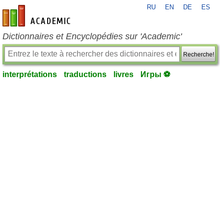
RU
EN
DE
ES
fr-academic.com
Dictionnaires et Encyclopédies sur 'Academic'
Recherche!
interprétations
traductions
livres
Игры ⚽