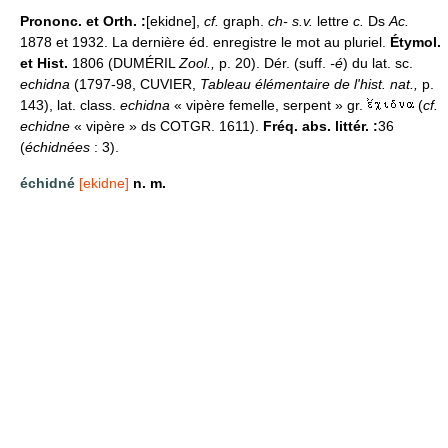
Prononc. et Orth. :
[ekidne],
cf.
graph.
ch- s.v.
lettre
c.
Ds
Ac.
1878 et 1932. La dernière éd. enregistre le mot au pluriel.
Étymol.
et Hist.
1806 (DUMÉRIL
Zool.,
p. 20). Dér. (suff.
-é
) du lat. sc.
echidna
(1797-98, CUVIER,
Tableau élémentaire de l'hist. nat.,
p.
143), lat. class.
echidna
« vipère femelle, serpent » gr.
(
cf.
echidne
« vipère » ds COTGR. 1611).
Fréq. abs. littér. :
36
(
échidnées
: 3).
échidné
[ekidne]
n. m.