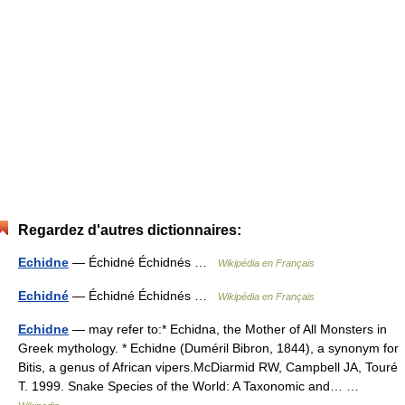
Regardez d'autres dictionnaires:
Echidne
— Échidné Échidnés …
Wikipédia en Français
Echidné
— Échidné Échidnés …
Wikipédia en Français
Echidne
— may refer to:* Echidna, the Mother of All Monsters in
Greek mythology. * Echidne (Duméril Bibron, 1844), a synonym for
Bitis, a genus of African vipers.McDiarmid RW, Campbell JA, Touré
T. 1999. Snake Species of the World: A Taxonomic and… …