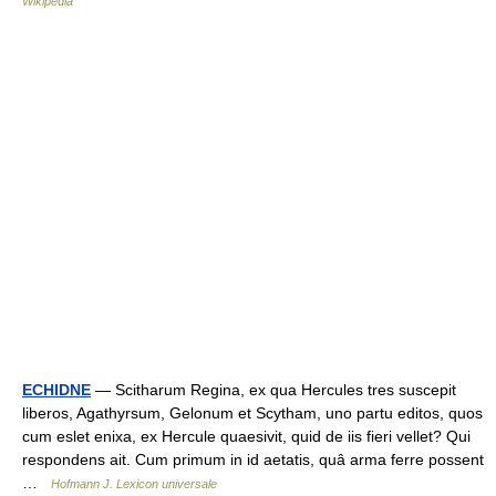
Wikipedia
ECHIDNE
— Scitharum Regina, ex qua Hercules tres suscepit
liberos, Agathyrsum, Gelonum et Scytham, uno partu editos, quos
cum eslet enixa, ex Hercule quaesivit, quid de iis fieri vellet? Qui
respondens ait. Cum primum in id aetatis, quâ arma ferre possent
…
Hofmann J. Lexicon universale