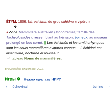
ÉTYM.
1806; lat.
echidna,
du grec
ekhidna
« vipère ».
❖
♦
Zool.
Mammifère australien (
Monotrèmes;
famille des
Tachyglossidés
), ressemblant au hérisson,
épineux
, au museau
prolongé en bec corné.
||
Les échidnés et les ornithorhynques
sont les seuls mammifères ovipares connus.
||
L'échidné est
insectivore, nocturne et fouisseur.
➪
tableau
Noms de mammifères.
Encyclopédie Universelle
.
2012
.
Игры ⚽
Нужно сделать НИР?
échevinal
échine